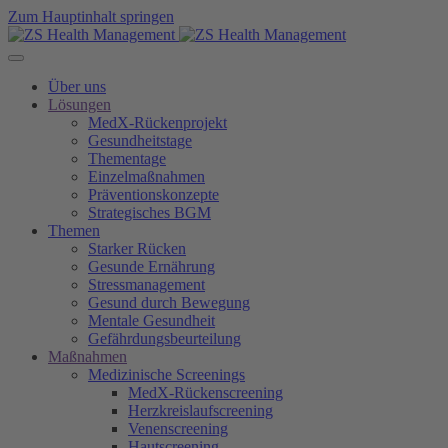
Zum Hauptinhalt springen
Über uns
Lösungen
MedX-Rückenprojekt
Gesundheitstage
Thementage
Einzelmaßnahmen
Präventionskonzepte
Strategisches BGM
Themen
Starker Rücken
Gesunde Ernährung
Stressmanagement
Gesund durch Bewegung
Mentale Gesundheit
Gefährdungsbeurteilung
Maßnahmen
Medizinische Screenings
MedX-Rückenscreening
Herzkreislaufscreening
Venenscreening
Hautscreening