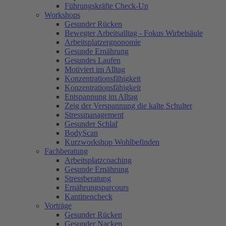
Führungskräfte Check-Up
Workshops
Gesunder Rücken
Bewegter Arbeitsalltag - Fokus Wirbelsäule
Arbeitsplatzergnonomie
Gesunde Ernährung
Gesundes Laufen
Motiviert im Alltag
Konzentrationsfähigkeit
Konzentrationsfähigkeit
Entspannung im Alltag
Zeig der Verspannung die kalte Schulter
Stressmanagement
Gesunder Schlaf
BodyScan
Kurzworkshop Wohlbefinden
Fachberatung
Arbeitsplatzcoaching
Gesunde Ernährung
Stressberatung
Ernährungsparcours
Kantinencheck
Vorträge
Gesunder Rücken
Gesunder Nacken