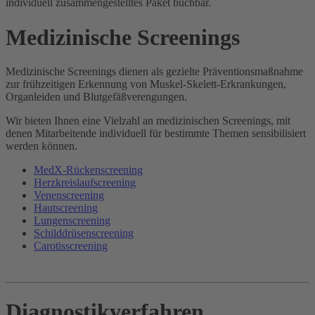
individuell zusammengestelltes Paket buchbar.
Medizinische Screenings
Medizinische Screenings dienen als gezielte Präventions­maßnahme
zur frühzeitigen Erkennung von Muskel-Skelett-Erkrankungen,
Organleiden und Blutgefäßverengungen.
Wir bieten Ihnen eine Vielzahl an medizinischen Screenings, mit
denen Mitarbeitende individuell für bestimmte Themen sensibilisiert
werden können.
MedX-Rückenscreening
Herzkreislaufscreening
Venenscreening
Hautscreening
Lungenscreening
Schilddrüsenscreening
Carotisscreening
Diagnostikverfahren