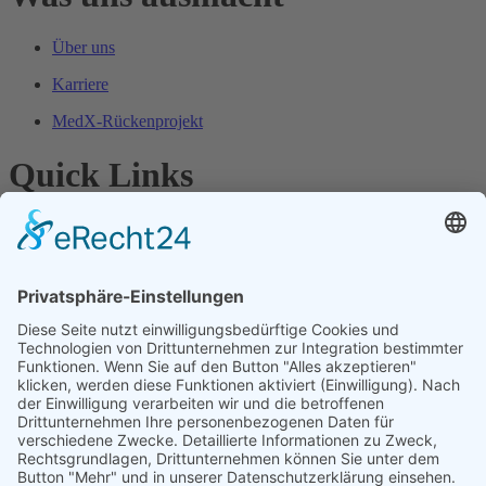
Über uns
Karriere
MedX-Rückenprojekt
Quick Links
Starker Rücken
Medizinische Screenings
Gesundheitstage
Präventionskonzepte
Kontaktieren Sie uns
Diese E-Mail-Adresse ist vor Spambots geschützt! Zur
Anzeige muss JavaScript eingeschaltet sein.