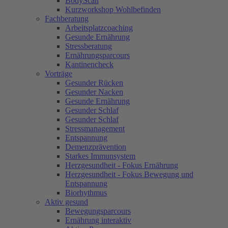
BodyScan
Kurzworkshop Wohlbefinden
Fachberatung
Arbeitsplatzcoaching
Gesunde Ernährung
Stressberatung
Ernährungsparcours
Kantinencheck
Vorträge
Gesunder Rücken
Gesunder Nacken
Gesunde Ernährung
Gesunder Schlaf
Gesunder Schlaf
Stressmanagement
Entspannung
Demenzprävention
Starkes Immunsystem
Herzgesundheit - Fokus Ernährung
Herzgesundheit - Fokus Bewegung und
Entspannung
Biorhythmus
Aktiv gesund
Bewegungsparcours
Ernährung interaktiv