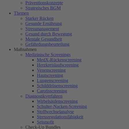
Präventionskonzepte
Strategisches BGM
Themen
Starker Rücken
Gesunde Ernährung
Stressmanagement
Gesund durch Bewegung
Mentale Gesundheit
Gefährdungsbeurteilung
Maßnahmen
Medizinische Screenings
MedX-Rückenscreening
Herzkreislaufscreening
Venenscreening
Hautscreening
Lungenscreening
Schilddrüsenscreening
Carotisscreening
Diagnostikverfahren
Wirbelsäulenscreening
Schulter-Nacken-Screening
Stoffwechselanalyse
Stressregulationsfähigkeit
Seismofit
Check-Up Bundles